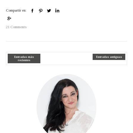
Compartir en:
21 Comments
Entradas más
Entradas antiguas
recientes