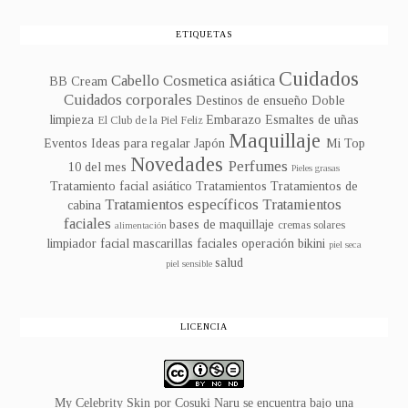
ETIQUETAS
Cuidados
Cabello
Cosmetica asiática
BB Cream
Cuidados corporales
Destinos de ensueño
Doble
limpieza
Embarazo
Esmaltes de uñas
El Club de la Piel Feliz
Maquillaje
Eventos
Ideas para regalar
Japón
Mi Top
Novedades
Perfumes
10 del mes
Pieles grasas
Tratamiento facial asiático
Tratamientos
Tratamientos de
Tratamientos específicos
Tratamientos
cabina
faciales
bases de maquillaje
cremas solares
alimentación
limpiador facial
mascarillas faciales
operación bikini
piel seca
salud
piel sensible
LICENCIA
My Celebrity Skin
por
Cosuki Naru
se encuentra bajo una