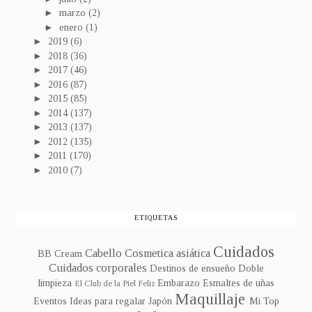
►
marzo
(2)
►
enero
(1)
►
2019
(6)
►
2018
(36)
►
2017
(46)
►
2016
(87)
►
2015
(85)
►
2014
(137)
►
2013
(137)
►
2012
(135)
►
2011
(170)
►
2010
(7)
ETIQUETAS
Cuidados
Cabello
Cosmetica asiática
BB Cream
Cuidados corporales
Destinos de ensueño
Doble
limpieza
Embarazo
Esmaltes de uñas
El Club de la Piel Feliz
Maquillaje
Eventos
Ideas para regalar
Japón
Mi Top