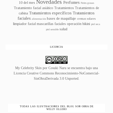
Novedades
Perfumes
10 del mes
Pieles grasas
Tratamiento facial asiático
Tratamientos
Tratamientos de
Tratamientos específicos
Tratamientos
cabina
faciales
bases de maquillaje
cremas solares
alimentación
limpiador facial
mascarillas faciales
operación bikini
piel seca
salud
piel sensible
LICENCIA
My Celebrity Skin
por
Cosuki Naru
se encuentra bajo una
Licencia
Creative Commons Reconocimiento-NoComercial-
SinObraDerivada 3.0 Unported
.
TODAS LAS ILUSTRACIONES DEL BLOG SON OBRA DE
WILLY OLLERO