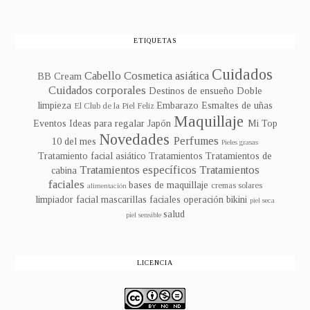
ETIQUETAS
Cuidados
Cabello
Cosmetica asiática
BB Cream
Cuidados corporales
Destinos de ensueño
Doble
limpieza
Embarazo
Esmaltes de uñas
El Club de la Piel Feliz
Maquillaje
Eventos
Ideas para regalar
Japón
Mi Top
Novedades
Perfumes
10 del mes
Pieles grasas
Tratamiento facial asiático
Tratamientos
Tratamientos de
Tratamientos específicos
Tratamientos
cabina
faciales
bases de maquillaje
cremas solares
alimentación
limpiador facial
mascarillas faciales
operación bikini
piel seca
salud
piel sensible
LICENCIA