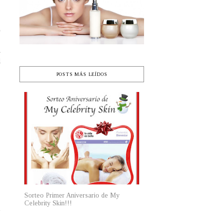
n
o
i
l
s
POSTS MÁS LEÍDOS
e
.
Sorteo Primer Aniversario de My
Celebrity Skin!!!