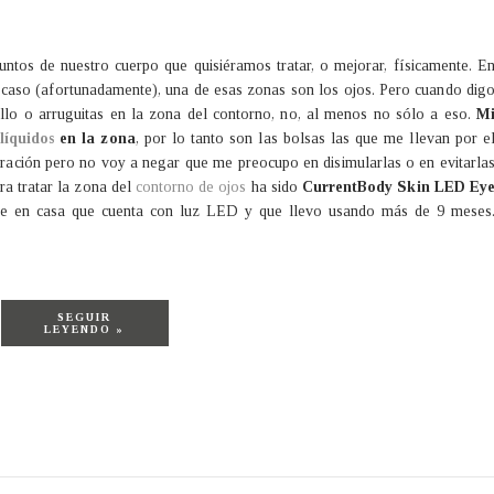
ntos de nuestro cuerpo que quisiéramos tratar, o mejorar, físicamente. E
 caso (afortunadamente), una de esas zonas son los ojos. Pero cuando dig
llo o arruguitas en la zona del contorno, no, al menos no sólo a eso.
M
líquidos
en la zona
, por lo tanto son las bolsas las que me llevan por e
ración pero no voy a negar que me preocupo en disimularlas o en evitarla
ra tratar la zona del
contorno de ojos
ha sido
CurrentBody Skin LED Ey
nte en casa que cuenta con luz LED y que llevo usando más de 9 meses
SEGUIR
LEYENDO »