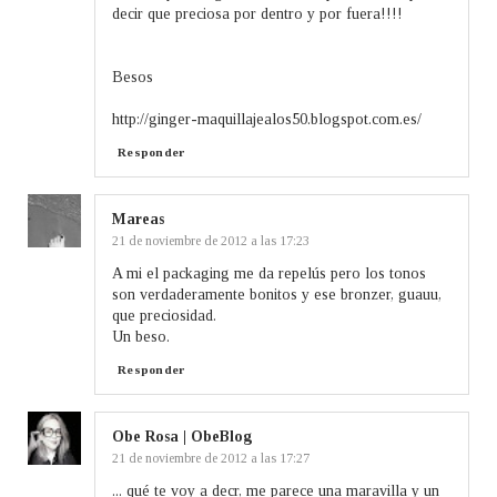
decir que preciosa por dentro y por fuera!!!!
Besos
http://ginger-maquillajealos50.blogspot.com.es/
Responder
Mareas
21 de noviembre de 2012 a las 17:23
A mi el packaging me da repelús pero los tonos
son verdaderamente bonitos y ese bronzer, guauu,
que preciosidad.
Un beso.
Responder
Obe Rosa | ObeBlog
21 de noviembre de 2012 a las 17:27
... qué te voy a decr, me parece una maravilla y un