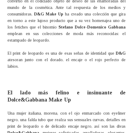
convirtió en el codiciado objeto de deseo de las enamoradas del
mundo de la cosmética. Ante tal respuesta de los medios y
consumidoras,
D&G Make Up
ha creado una colección que gira
en torno a este lujoso producto que a su vez homenajea uno de
los fetiches que el binomio
Stefano Dolce-Domenico Gabbana
emplean en sus colecciones de moda más reconocidas: el
estampado de leopardo.
El print de leopardo es una de esas señas de identidad que
D&G
atesoran junto con el dorado, el encaje o el rojo perfecto de
labios.
El lado más felino e insinuante de
Dolce&Gabbana Make Up
Una mujer italiana, morena, con el ojo enmarcado con eyeliner
negro, una falda tubo que realza sus sensuales curvas, detalles en
print de leopardo o de delicado encaje negro, así son las divas
Dolce&Gabbana
, mujeres sofisticadas, arrolladoras, elegantes,