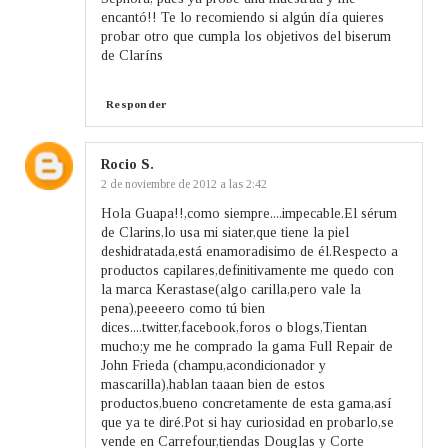
encantó!! Te lo recomiendo si algún día quieres
probar otro que cumpla los objetivos del biserum
de Claríns
Responder
Rocio S.
2 de noviembre de 2012 a las 2:42
Hola Guapa!!,como siempre....impecable.El sérum
de Clarins,lo usa mi siater,que tiene la piel
deshidratada,está enamoradisimo de él.Respecto a
productos capilares,definitivamente me quedo con
la marca Kerastase(algo carilla,pero vale la
pena),peeeero como tú bien
dices....twitter,facebook,foros o blogs,Tientan
mucho;y me he comprado la gama Full Repair de
John Frieda (champu,acondicionador y
mascarilla),hablan taaan bien de estos
productos,bueno concretamente de esta gama,así
que ya te diré.Pot si hay curiosidad en probarlo,se
vende en Carrefour,tiendas Douglas y Corte