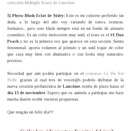
colección Midnight Roses de Lancôme
.
5) Phyto-Blush Eclat de Sisley:
Este es mi colorete preferido sin
duda, a lo largo del año voy variando de tonos, texturas,
formatos... pero este blush siempre está en mi fondo de armario
cosmético. Es un color melocotón muy sutil, el tono es el
#1 Duo
Peach
y no es la primera vez que aparece en esta sección. Sienta
fenomenal, aporta volumen al pómulo y un sutil toque de color
que casa muy bien con ahumados o con looks muy naturales,
precioso.
Recordad que aún podéis participar en el
concurso La Vie Est
Belle,
gracias al cual tres de vosotr@s podréis disfrutar de la
nueva creación perfumística de
Lancôme
, tenéis de plazo hasta el
día 15 de noviembre
. Espero que os animéis a participar, me hace
mucha ilusión recibir vuestras propuestas.
Que tengáis un feliz día!!!