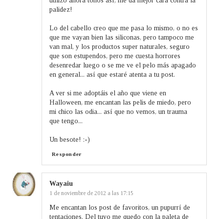
utilizo ahora tonos así, me da mejor cara contra la
palidez!
Lo del cabello creo que me pasa lo mismo, o no es
que me vayan bien las siliconas, pero tampoco me
van mal, y los productos super naturales, seguro
que son estupendos, pero me cuesta horrores
desenredar luego o se me ve el pelo más apagado
en general... así que estaré atenta a tu post.
A ver si me adoptáis el año que viene en
Halloween, me encantan las pelis de miedo, pero
mi chico las odia... así que no vemos, un trauma
que tengo...
Un besote! :-)
Responder
Wayaiu
1 de noviembre de 2012 a las 17:15
Me encantan los post de favoritos, un pupurrí de
tentaciones. Del tuyo me quedo con la paleta de