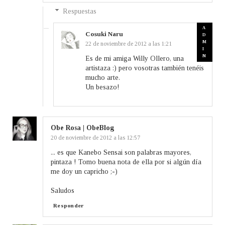
Respuestas
Cosuki Naru
22 de noviembre de 2012 a las 1:21
Es de mi amiga Willy Ollero, una
artistaza :) pero vosotras también tenéis
mucho arte.
Un besazo!
Obe Rosa | ObeBlog
20 de noviembre de 2012 a las 12:57
... es que Kanebo Sensai son palabras mayores,
pintaza ! Tomo buena nota de ella por si algún día
me doy un capricho ;-)
Saludos
Responder