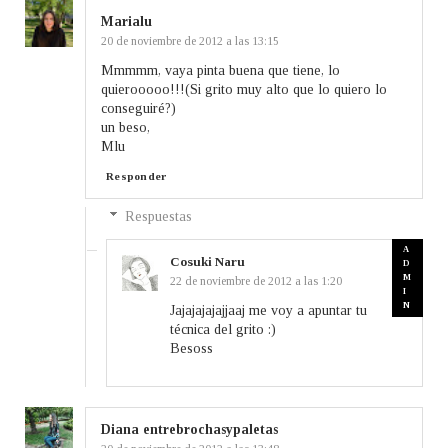
Marialu
20 de noviembre de 2012 a las 13:15
Mmmmm, vaya pinta buena que tiene, lo
quierooooo!!!(Si grito muy alto que lo quiero lo
conseguiré?)
un beso,
Mlu
Responder
Respuestas
Cosuki Naru
22 de noviembre de 2012 a las 1:20
Jajajajajajjaaj me voy a apuntar tu
técnica del grito :)
Besoss
Diana entrebrochasypaletas