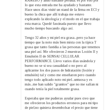
KANEBO y ando bastante perdida, es por ello por
lo que esta entrada me ha ayudado y bastante.
Hace unos días visité un stand de la firma en ECI y
bueno la chica que allí trabaja me estuvo
explicando la ideología y el modo en el que trabaja
esta marca. Quedé fascinada puesto que llevo
mucho tiempo buscando algo así.
Tengo 32 años y mi piel era grasa...pero ya hace
tiempo que la noto más bien mixta con la típica T
grasa que tanto fastidia a las personas que tenemos
una piel así. Me ofrecieron 2 muestras Loción II y
Emulsión II de SENSAI CELLULAR
PERFORMANCE. Llevo varios días usándola y
bueno no se si sea casualidad o no pero al
aplicarme los dos pasos de hidratación (loción y
emulsión) tal y como me enseñaron pero cuando
tengo todo aplicado noto mi piel...untuosa y es
más...me han salido "granitos" que no me salían ni
cuando tenía la piel totalmente grasa.
Esperaba que me pudieras ayudar pues creo que
me ofrecieron los productos erroneos para mi tipo
de piel,no quisiera desembolsar el precio que tiene