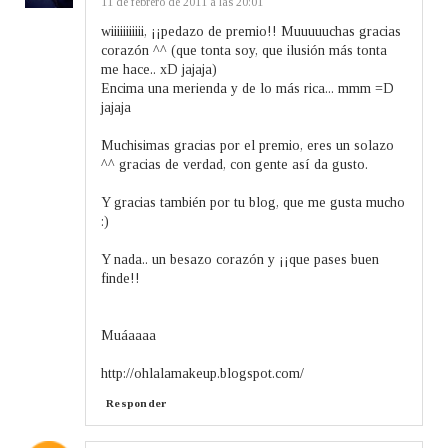
11 de febrero de 2011 a las 20:01
wiiiiiiiiiii, ¡¡pedazo de premio!! Muuuuuchas gracias
corazón ^^ (que tonta soy, que ilusión más tonta
me hace.. xD jajaja)
Encima una merienda y de lo más rica... mmm =D
jajaja
Muchisimas gracias por el premio, eres un solazo
^^ gracias de verdad, con gente así da gusto.
Y gracias también por tu blog, que me gusta mucho
:)
Y nada.. un besazo corazón y ¡¡que pases buen
finde!!
Muáaaaa
http://ohlalamakeup.blogspot.com/
Responder