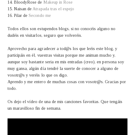
14. BloodyRose de
Makeup in Rose
15. Naisan de
Atrapada tras el espejo
16. Pilar de
Secondo me
Todos ellos son estupendos blogs, si no conocéis alguno no
dudéis en visitarlos, seguro que volveréis.
Aprovecho para agradecer a tod@s los que leéis este blog, y
participáis en él, vuestras visitas porque me animan mucho y,
aunque soy bastante seria en mis entradas (creo), en persona soy
muy gansa, algún día tendré la suerte de conocer a alguno de
vosotr@s y veréis lo que os digo.
Aprendo y me entero de muchas cosas con vosotr@s. Gracias por
todo.
Os dejo el vídeo de una de mis canciones favoritas. Que tengáis
un maravilloso fin de semana.