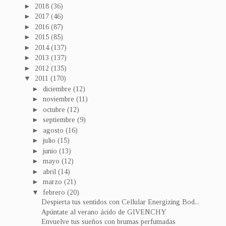
►
2018
(36)
►
2017
(46)
►
2016
(87)
►
2015
(85)
►
2014
(137)
►
2013
(137)
►
2012
(135)
▼
2011
(170)
►
diciembre
(12)
►
noviembre
(11)
►
octubre
(12)
►
septiembre
(9)
►
agosto
(16)
►
julio
(15)
►
junio
(13)
►
mayo
(12)
►
abril
(14)
►
marzo
(21)
▼
febrero
(20)
Despierta tus sentidos con Cellular Energizing Bod...
Apúntate al verano ácido de GIVENCHY
Envuelve tus sueños con brumas perfumadas