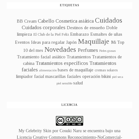
ETIQUETAS
Cuidados
Cabello
Cosmetica asiática
BB Cream
Cuidados corporales
Destinos de ensueño
Doble
limpieza
Embarazo
Esmaltes de uñas
El Club de la Piel Feliz
Maquillaje
Eventos
Ideas para regalar
Japón
Mi Top
Novedades
Perfumes
10 del mes
Pieles grasas
Tratamiento facial asiático
Tratamientos
Tratamientos de
Tratamientos específicos
Tratamientos
cabina
faciales
bases de maquillaje
cremas solares
alimentación
limpiador facial
mascarillas faciales
operación bikini
piel seca
salud
piel sensible
LICENCIA
My Celebrity Skin
por
Cosuki Naru
se encuentra bajo una
Licencia
Creative Commons Reconocimiento-NoComercial-