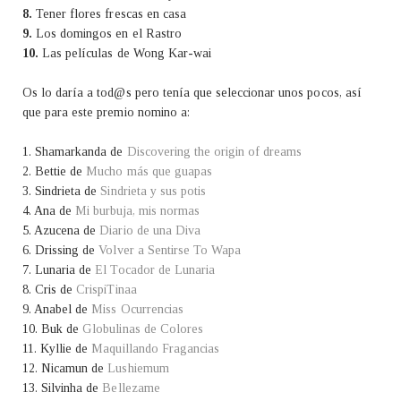
8.
Tener flores frescas en casa
9.
Los domingos en el Rastro
10.
Las películas de Wong Kar-wai
Os lo daría a tod@s pero tenía que seleccionar unos pocos, así
que para este premio nomino a:
1. Shamarkanda de
Discovering the origin of dreams
2. Bettie de
Mucho más que guapas
3. Sindrieta de
Sindrieta y sus potis
4. Ana de
Mi burbuja, mis normas
5. Azucena de
Diario de una Diva
6. Drissing de
Volver a Sentirse To Wapa
7. Lunaria de
El Tocador de Lunaria
8. Cris de
CrispiTinaa
9. Anabel de
Miss Ocurrencias
10. Buk de
Globulinas de Colores
11. Kyllie de
Maquillando Fragancias
12. Nicamun de
Lushiemum
13. Silvinha de
Bellezame