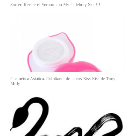
Sorteo Recibe el Verano con My Celebrity Skin!!!
Cosmética Asiática. Exfoliante de labios Kiss Kiss de Tony
Moly