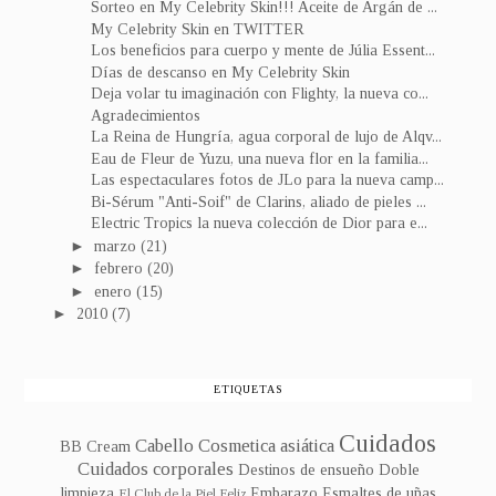
Sorteo en My Celebrity Skin!!! Aceite de Argán de ...
My Celebrity Skin en TWITTER
Los beneficios para cuerpo y mente de Júlia Essent...
Días de descanso en My Celebrity Skin
Deja volar tu imaginación con Flighty, la nueva co...
Agradecimientos
La Reina de Hungría, agua corporal de lujo de Alqv...
Eau de Fleur de Yuzu, una nueva flor en la familia...
Las espectaculares fotos de JLo para la nueva camp...
Bi-Sérum "Anti-Soif" de Clarins, aliado de pieles ...
Electric Tropics la nueva colección de Dior para e...
►
marzo
(21)
►
febrero
(20)
►
enero
(15)
►
2010
(7)
ETIQUETAS
Cuidados
Cabello
Cosmetica asiática
BB Cream
Cuidados corporales
Destinos de ensueño
Doble
limpieza
Embarazo
Esmaltes de uñas
El Club de la Piel Feliz