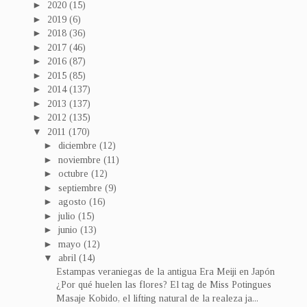
►
2020
(15)
►
2019
(6)
►
2018
(36)
►
2017
(46)
►
2016
(87)
►
2015
(85)
►
2014
(137)
►
2013
(137)
►
2012
(135)
▼
2011
(170)
►
diciembre
(12)
►
noviembre
(11)
►
octubre
(12)
►
septiembre
(9)
►
agosto
(16)
►
julio
(15)
►
junio
(13)
►
mayo
(12)
▼
abril
(14)
Estampas veraniegas de la antigua Era Meiji en Japón
¿Por qué huelen las flores? El tag de Miss Potingues
Masaje Kobido, el lifting natural de la realeza ja...