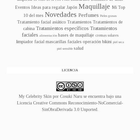
Maquillaje
Eventos
Ideas para regalar
Japón
Mi Top
Novedades
Perfumes
10 del mes
Pieles grasas
Tratamiento facial asiático
Tratamientos
Tratamientos de
Tratamientos específicos
Tratamientos
cabina
faciales
bases de maquillaje
cremas solares
alimentación
limpiador facial
mascarillas faciales
operación bikini
piel seca
salud
piel sensible
LICENCIA
My Celebrity Skin
por
Cosuki Naru
se encuentra bajo una
Licencia
Creative Commons Reconocimiento-NoComercial-
SinObraDerivada 3.0 Unported
.