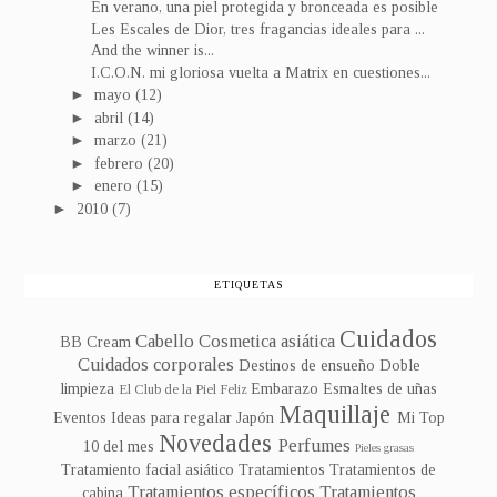
En verano, una piel protegida y bronceada es posible
Les Escales de Dior, tres fragancias ideales para ...
And the winner is...
I.C.O.N. mi gloriosa vuelta a Matrix en cuestiones...
►
mayo
(12)
►
abril
(14)
►
marzo
(21)
►
febrero
(20)
►
enero
(15)
►
2010
(7)
ETIQUETAS
Cuidados
Cabello
Cosmetica asiática
BB Cream
Cuidados corporales
Destinos de ensueño
Doble
limpieza
Embarazo
Esmaltes de uñas
El Club de la Piel Feliz
Maquillaje
Eventos
Ideas para regalar
Japón
Mi Top
Novedades
Perfumes
10 del mes
Pieles grasas
Tratamiento facial asiático
Tratamientos
Tratamientos de
Tratamientos específicos
Tratamientos
cabina