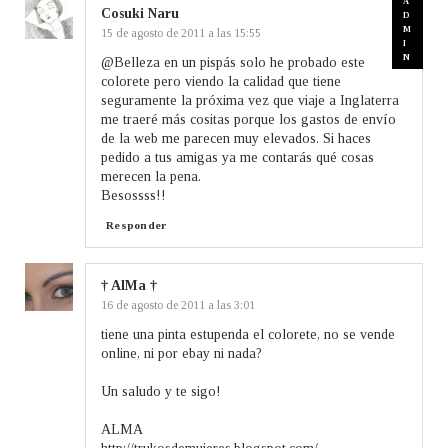
Cosuki Naru
15 de agosto de 2011 a las 15:55
@Belleza en un pispás solo he probado este
colorete pero viendo la calidad que tiene
seguramente la próxima vez que viaje a Inglaterra
me traeré más cositas porque los gastos de envío
de la web me parecen muy elevados. Si haces
pedido a tus amigas ya me contarás qué cosas
merecen la pena.
Besossss!!
Responder
† AlMa †
16 de agosto de 2011 a las 3:01
tiene una pinta estupenda el colorete, no se vende
online, ni por ebay ni nada?
Un saludo y te sigo!
ALMA