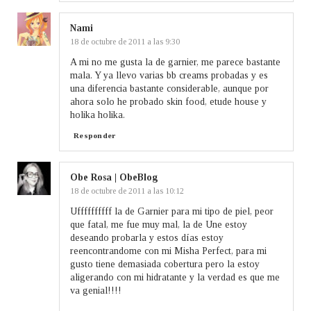
Nami
18 de octubre de 2011 a las 9:30
A mi no me gusta la de garnier, me parece bastante
mala. Y ya llevo varias bb creams probadas y es
una diferencia bastante considerable, aunque por
ahora solo he probado skin food, etude house y
holika holika.
Responder
Obe Rosa | ObeBlog
18 de octubre de 2011 a las 10:12
Uffffffffff la de Garnier para mi tipo de piel, peor
que fatal, me fue muy mal, la de Une estoy
deseando probarla y estos días estoy
reencontrandome con mi Misha Perfect, para mi
gusto tiene demasiada cobertura pero la estoy
aligerando con mi hidratante y la verdad es que me
va genial!!!!