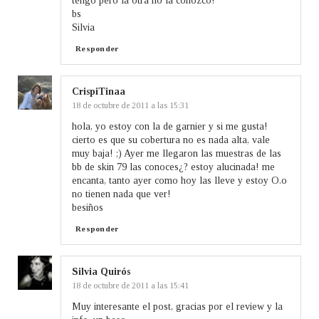
tengo pero la otra no la conozco!
bs
Silvia
Responder
CrispiTinaa
18 de octubre de 2011 a las 15:31
hola, yo estoy con la de garnier y si me gusta!
cierto es que su cobertura no es nada alta, vale
muy baja! ;) Ayer me llegaron las muestras de las
bb de skin 79 las conoces¿? estoy alucinada! me
encanta, tanto ayer como hoy las lleve y estoy O.o
no tienen nada que ver!
besiños
Responder
Silvia Quirós
18 de octubre de 2011 a las 15:41
Muy interesante el post, gracias por el review y la