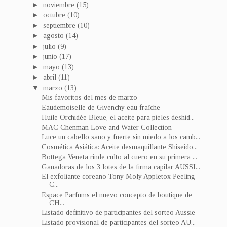
►
noviembre
(15)
►
octubre
(10)
►
septiembre
(10)
►
agosto
(14)
►
julio
(9)
►
junio
(17)
►
mayo
(13)
►
abril
(11)
▼
marzo
(13)
Mis favoritos del mes de marzo
Eaudemoiselle de Givenchy eau fraîche
Huile Orchidée Bleue, el aceite para pieles deshid...
MAC Chenman Love and Water Collection
Luce un cabello sano y fuerte sin miedo a los camb...
Cosmética Asiática: Aceite desmaquillante Shiseido...
Bottega Veneta rinde culto al cuero en su primera ...
Ganadoras de los 3 lotes de la firma capilar AUSSI...
El exfoliante coreano Tony Moly Appletox Peeling
C...
Espace Parfums el nuevo concepto de boutique de
CH...
Listado definitivo de participantes del sorteo Aussie
Listado provisional de participantes del sorteo AU...