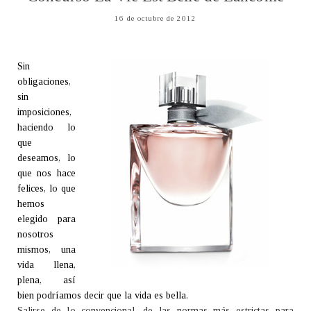
16 de octubre de 2012
Sin
obligaciones,
sin
imposiciones,
haciendo lo
que
deseamos, lo
que nos hace
felices, lo que
hemos
elegido para
nosotros
mismos, una
vida llena,
plena, así
bien podríamos decir que la vida es bella.
Salirse de lo convencional, de las normas más estrictas para