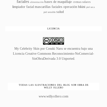
faciales
bases de maquillaje
cremas solares
alimentación
limpiador facial
mascarillas faciales
operación bikini
piel seca
salud
piel sensible
LICENCIA
My Celebrity Skin
por
Cosuki Naru
se encuentra bajo una
Licencia
Creative Commons Reconocimiento-NoComercial-
SinObraDerivada 3.0 Unported
.
TODAS LAS ILUSTRACIONES DEL BLOG SON OBRA DE
WILLY OLLERO
www.willyollero.com