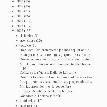
►
2018
(36)
►
2017
(46)
►
2016
(87)
►
2015
(85)
►
2014
(137)
►
2013
(137)
▼
2012
(135)
►
diciembre
(6)
►
noviembre
(15)
▼
octubre
(10)
Hair Loss Plus, tratamiento japonés capilar anti-c...
Midnight Roses, la rosa más púrpura de Lancôme
Desmaquillante de ojos y labios Secret de Pureté d...
A mal tiempo buena cara! Tratamientos de choque
pa...
Concurso La Vie Est Belle de Lancôme
Destinos fabulosos. Asia Gardens o el Paraíso Asiá...
Los polifenoles y sus beneficiosas propiedades ant...
Mis favoritos del mes de septiembre
Rentrée Beauté especial para hombres
Ganadora del sorteo Benefit!!!
►
septiembre
(10)
►
agosto
(14)