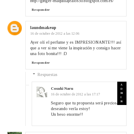
http://ginger-maquillajealos50.blogspot.com.es/
Responder
laundmakeup
16 de octubre de 2012 a las 12:06
Ayer olí el perfume y es IMPRESIONANTE!!! así
que a ver si me viene la inspiración y consigo hacer
una foto bonita!!! :D
Responder
Respuestas
Cosuki Naru
16 de octubre de 2012 a las 17:17
Seguro que tu propuesta será preciosa,
deseando verla estoy!
Un beso enorme!!