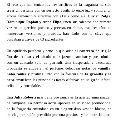
El reto que han tenido los tres artífices de la fragancia ha sido
crear un perfume con un perfecto equilibrio entre luz y sombra, un
aroma femenino y atractivo con el iris como eje.
Olivier Polge,
Dominique Ropion y Anne Flipo
, unen sus talentos por primera
vez en un ejercicio poético y preciso, en el que, tras tres años de
numerosas versiones y pruebas, han dado con la clave que
buscaban a través de 63 ingredientes.
Un equilibrio perfecto y sencillo que aúna el
concreto de iris, la
flor de azahar y el absoluto de jazmín sambac
y que culmina
con un delicado velo de
pachulí
. Una inesperada y azucarada
propuesta se intuye en el perfume, deliciosas notas de
vainilla,
haba tonka y praliné
junto con la frescura de
la grosella y la
pera
envuelven las principales notas olfativas en un guiño infantil
refinado y entrañable.
Una
Julia Roberts
más bella que nunca es la acertadísima imagen
de campaña. La hermosa actriz aparece en un video promocional
de la fragancia enfundada en un elegantísimo vestido blanco, en
un elegante salón presidido por una preciosa y brillante lámpara