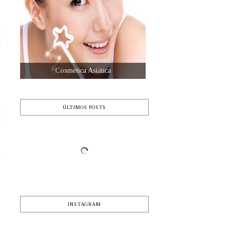
n
l
Perfumes que enamoran
d
ÚLTIMOS POSTS
a
a
INSTAGRAM