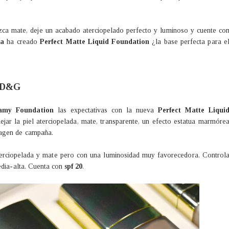
ezca mate, deje un acabado aterciopelado perfecto y luminoso y cuente co
a
ha creado
Perfect Matte Liquid Foundation
¿la base perfecta para e
e D&G
eamy Foundation
las expectativas con la nueva
Perfect Matte Liqui
jar la piel aterciopelada, mate, transparente, un efecto estatua marmóre
agen de campaña.
aterciopelada y mate pero con una luminosidad muy favorecedora. Control
edia-alta. Cuenta con
spf 20
.