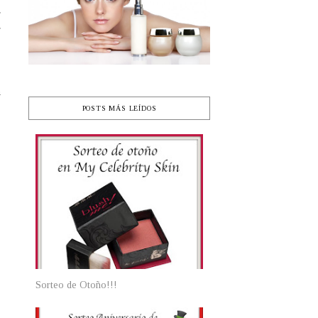
r
r
o
a
o
POSTS MÁS LEÍDOS
Sorteo de Otoño!!!