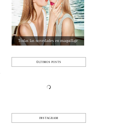
s
e
Destinos de viaje
,
e
ÚLTIMOS POSTS
e
y
INSTAGRAM