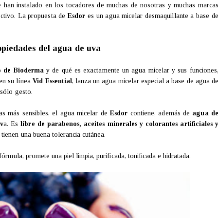
e han instalado en los tocadores de muchas de nosotras y muchas marca
fectivo. La propuesta de
Esdor
es un agua micelar desmaquillante a base d
ropiedades del agua de uva
o de Bioderma
y de qué es exactamente un agua micelar y sus funciones
 en su línea
Vid Essential
, lanza un agua micelar especial a base de agua d
 sólo gesto.
as más sensibles, el agua micelar de
Esdor
contiene, además de
agua d
uv
a. Es
libre de parabenos, aceites minerales y colorantes artificiales 
 tienen una buena tolerancia cutánea.
órmula, promete una piel limpia, purificada, tonificada e hidratada.