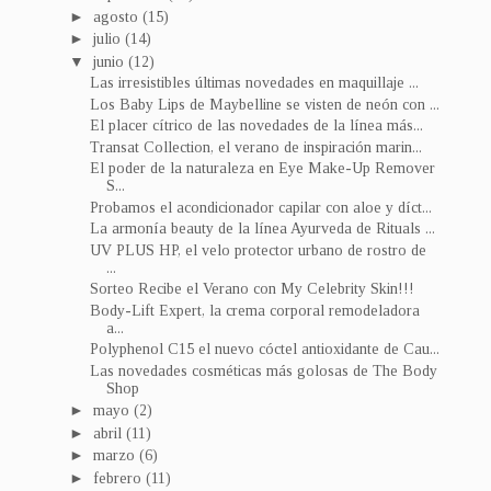
►
agosto
(15)
►
julio
(14)
▼
junio
(12)
Las irresistibles últimas novedades en maquillaje ...
Los Baby Lips de Maybelline se visten de neón con ...
El placer cítrico de las novedades de la línea más...
Transat Collection, el verano de inspiración marin...
El poder de la naturaleza en Eye Make-Up Remover
S...
Probamos el acondicionador capilar con aloe y díct...
La armonía beauty de la línea Ayurveda de Rituals ...
UV PLUS HP, el velo protector urbano de rostro de
...
Sorteo Recibe el Verano con My Celebrity Skin!!!
Body-Lift Expert, la crema corporal remodeladora
a...
Polyphenol C15 el nuevo cóctel antioxidante de Cau...
Las novedades cosméticas más golosas de The Body
Shop
►
mayo
(2)
►
abril
(11)
►
marzo
(6)
►
febrero
(11)