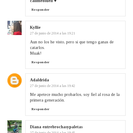
callmeblueli
♥
Responder
Kyllie
27 de junio de 2014 a las 19:21
Aun no los he visto, pero si que tengo ganas de
catarlos.
Muak!
Responder
Adaldrida
27 de junio de 2014 a las 19:42
Me apetece mucho probarlos, soy fiel al rosa de la
primera generación.
Responder
Diana entrebrochasypaletas
27 de junio de 2014 a las 19:45