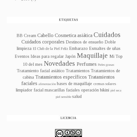
ETIQUETAS
Cuidados
Cabello
Cosmetica asiática
BB Cream
Cuidados corporales
Destinos de ensueño
Doble
limpieza
Embarazo
Esmaltes de uñas
El Club de la Piel Feliz
Maquillaje
Eventos
Ideas para regalar
Japón
Mi Top
Novedades
Perfumes
10 del mes
Pieles grasas
Tratamiento facial asiático
Tratamientos
Tratamientos de
Tratamientos específicos
Tratamientos
cabina
faciales
bases de maquillaje
cremas solares
alimentación
limpiador facial
mascarillas faciales
operación bikini
piel seca
salud
piel sensible
LICENCIA