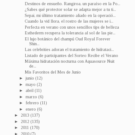
Destinos de ensueño. Rangiroa, un paraíso en la Po...
¿Sabes qué protector solar se adapta mejor a tu ti...
Sepai, mi último tratamiento aliado en la operació...
Cuando la vid llora, el rostro de las mujeres se i...
Perfecta en verano con unos sencillos tips de belleza
Esthederm recupera la tolerancia al sol de las pie...
El lujo botánico del champú Oud Royal Forever
Shin...
Las celebrities adoran el tratamiento de hidrataci...
Listado de participantes del Sorteo Recibe el Verano
Máxima hidratación nocturna con Aquasource Nuit
de...
Mis Favoritos del Mes de Junio
►
junio
(12)
►
mayo
(2)
►
abril
(11)
►
marzo
(6)
►
febrero
(11)
►
enero
(6)
►
2013
(137)
►
2012
(135)
►
2011
(170)
►
2010
(7)