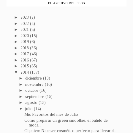
EL ARCHIVO DEL BLOG
►
2023
(2)
►
2022
(4)
►
2021
(8)
►
2020
(15)
►
2019
(6)
►
2018
(36)
►
2017
(46)
►
2016
(87)
►
2015
(85)
▼
2014
(137)
►
diciembre
(13)
►
noviembre
(16)
►
octubre
(16)
►
septiembre
(15)
►
agosto
(15)
▼
julio
(14)
Mis Favoritos del mes de Julio
Cómo preparar un green smoothie, el batido de
moda...
Objetivo: Neceser cosmético perfecto para llevar d...