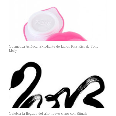
Cosmética Asiática. Exfoliante de labios Kiss Kiss de Tony
Moly
Celebra la llegada del año nuevo chino con Rituals