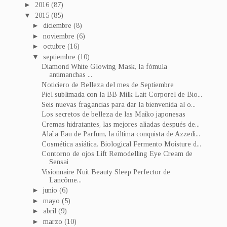
►
2016
(87)
▼
2015
(85)
►
diciembre
(8)
►
noviembre
(6)
►
octubre
(16)
▼
septiembre
(10)
Diamond White Glowing Mask, la fómula
antimanchas ...
Noticiero de Belleza del mes de Septiembre
Piel sublimada con la BB Milk Lait Corporel de Bio...
Seis nuevas fragancias para dar la bienvenida al o...
Los secretos de belleza de las Maiko japonesas
Cremas hidratantes, las mejores aliadas después de...
Alaïa Eau de Parfum, la última conquista de Azzedi...
Cosmética asiática. Biological Fermento Moisture d...
Contorno de ojos Lift Remodelling Eye Cream de
Sensai
Visionnaire Nuit Beauty Sleep Perfector de
Lancôme...
►
junio
(6)
►
mayo
(5)
►
abril
(9)
►
marzo
(10)