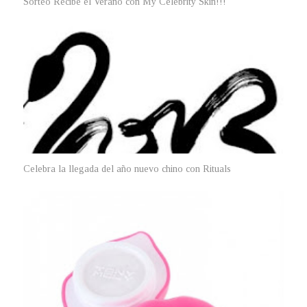
Sorteo Recibe el Verano con My Celebrity Skin!!!
Celebra la llegada del año nuevo chino con Rituals