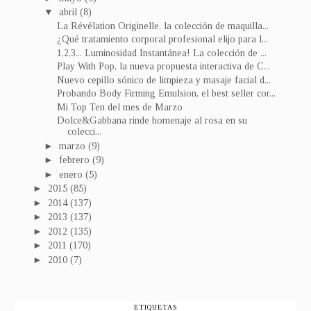
▼
abril
(8)
La Révélation Originelle, la colección de maquilla...
¿Qué tratamiento corporal profesional elijo para l...
1,2,3... Luminosidad Instantánea! La colección de ...
Play With Pop, la nueva propuesta interactiva de C...
Nuevo cepillo sónico de limpieza y masaje facial d...
Probando Body Firming Emulsion, el best seller cor...
Mi Top Ten del mes de Marzo
Dolce&Gabbana rinde homenaje al rosa en su
colecci...
►
marzo
(9)
►
febrero
(9)
►
enero
(5)
►
2015
(85)
►
2014
(137)
►
2013
(137)
►
2012
(135)
►
2011
(170)
►
2010
(7)
ETIQUETAS