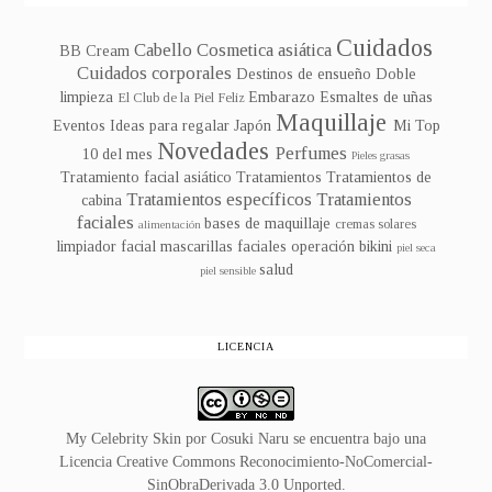
Cuidados
Cabello
Cosmetica asiática
BB Cream
Cuidados corporales
Destinos de ensueño
Doble
limpieza
Embarazo
Esmaltes de uñas
El Club de la Piel Feliz
Maquillaje
Eventos
Ideas para regalar
Japón
Mi Top
Novedades
Perfumes
10 del mes
Pieles grasas
Tratamiento facial asiático
Tratamientos
Tratamientos de
Tratamientos específicos
Tratamientos
cabina
faciales
bases de maquillaje
cremas solares
alimentación
limpiador facial
mascarillas faciales
operación bikini
piel seca
salud
piel sensible
LICENCIA
My Celebrity Skin
por
Cosuki Naru
se encuentra bajo una
Licencia
Creative Commons Reconocimiento-NoComercial-
SinObraDerivada 3.0 Unported
.