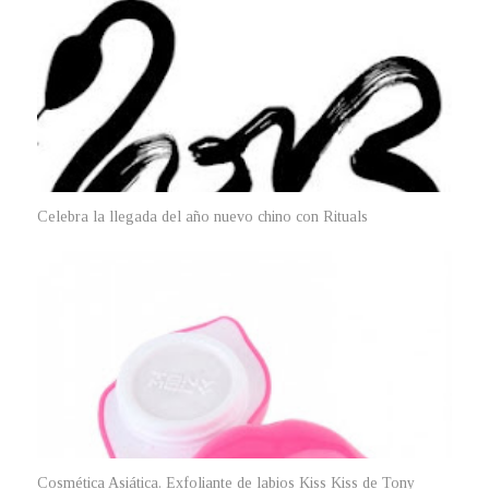
Celebra la llegada del año nuevo chino con Rituals
Cosmética Asiática. Exfoliante de labios Kiss Kiss de Tony