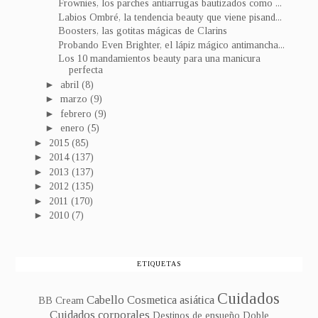
Frownies, los parches antiarrugas bautizados como ...
Labios Ombré, la tendencia beauty que viene pisand...
Boosters, las gotitas mágicas de Clarins
Probando Even Brighter, el lápiz mágico antimancha...
Los 10 mandamientos beauty para una manicura
perfecta
►
abril
(8)
►
marzo
(9)
►
febrero
(9)
►
enero
(5)
►
2015
(85)
►
2014
(137)
►
2013
(137)
►
2012
(135)
►
2011
(170)
►
2010
(7)
ETIQUETAS
Cuidados
Cabello
Cosmetica asiática
BB Cream
Cuidados corporales
Destinos de ensueño
Doble