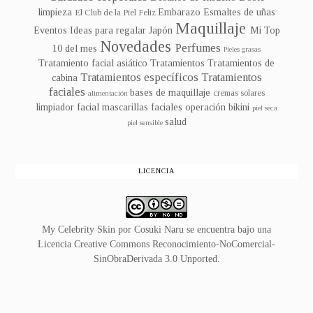
limpieza
Embarazo
Esmaltes de uñas
El Club de la Piel Feliz
Maquillaje
Eventos
Ideas para regalar
Japón
Mi Top
Novedades
Perfumes
10 del mes
Pieles grasas
Tratamiento facial asiático
Tratamientos
Tratamientos de
Tratamientos específicos
Tratamientos
cabina
faciales
bases de maquillaje
cremas solares
alimentación
limpiador facial
mascarillas faciales
operación bikini
piel seca
salud
piel sensible
LICENCIA
My Celebrity Skin
por
Cosuki Naru
se encuentra bajo una
Licencia
Creative Commons Reconocimiento-NoComercial-
SinObraDerivada 3.0 Unported
.