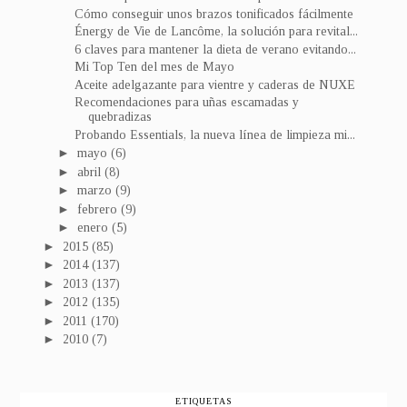
Cómo conseguir unos brazos tonificados fácilmente
Énergy de Vie de Lancôme, la solución para revital...
6 claves para mantener la dieta de verano evitando...
Mi Top Ten del mes de Mayo
Aceite adelgazante para vientre y caderas de NUXE
Recomendaciones para uñas escamadas y
quebradizas
Probando Essentials, la nueva línea de limpieza mi...
►
mayo
(6)
►
abril
(8)
►
marzo
(9)
►
febrero
(9)
►
enero
(5)
►
2015
(85)
►
2014
(137)
►
2013
(137)
►
2012
(135)
►
2011
(170)
►
2010
(7)
ETIQUETAS