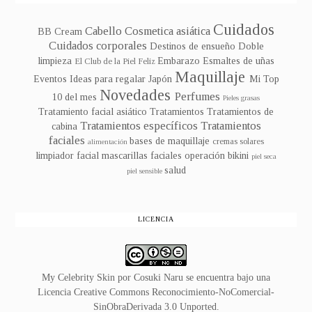
Cuidados
Cabello
Cosmetica asiática
BB Cream
Cuidados corporales
Destinos de ensueño
Doble
limpieza
Embarazo
Esmaltes de uñas
El Club de la Piel Feliz
Maquillaje
Eventos
Ideas para regalar
Japón
Mi Top
Novedades
Perfumes
10 del mes
Pieles grasas
Tratamiento facial asiático
Tratamientos
Tratamientos de
Tratamientos específicos
Tratamientos
cabina
faciales
bases de maquillaje
cremas solares
alimentación
limpiador facial
mascarillas faciales
operación bikini
piel seca
salud
piel sensible
LICENCIA
My Celebrity Skin
por
Cosuki Naru
se encuentra bajo una
Licencia
Creative Commons Reconocimiento-NoComercial-
SinObraDerivada 3.0 Unported
.