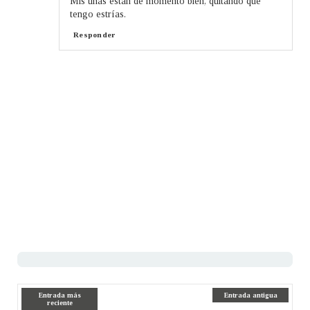
Mis uñas están de momento bien, quitando que
tengo estrías.
Responder
Entrada más
Entrada antigua
reciente