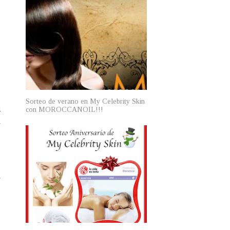
o
Sorteo de verano en My Celebrity Skin
con MOROCCANOIL!!!
4
a
r
s