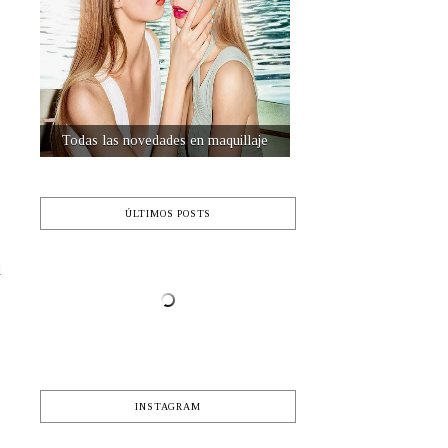
s
Destinos de viaje
e
ÚLTIMOS POSTS
l
s
e
INSTAGRAM