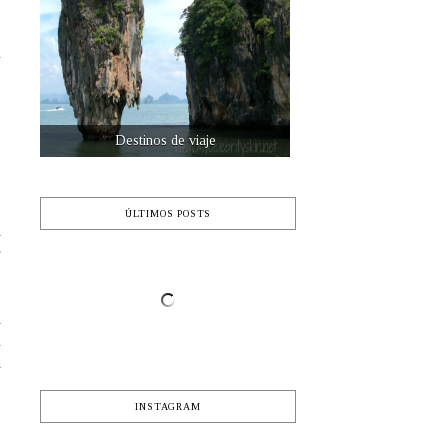
n
s
Vive un embarazo sano y feliz
,
ÚLTIMOS POSTS
a
r
a
n
l
INSTAGRAM