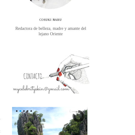
COSUKI NARU
Redactora de belleza, madre y amante del
lejano Oriente
a
o
t