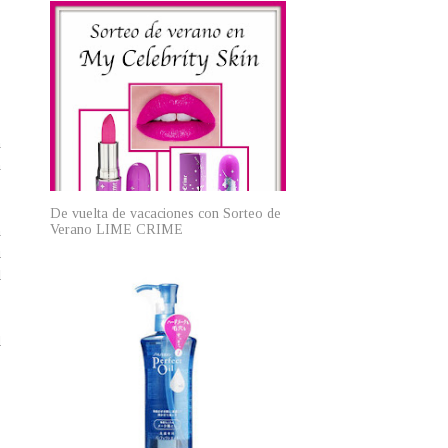
n
n
De vuelta de vacaciones con Sorteo de
Verano LIME CRIME
n
i
l
d