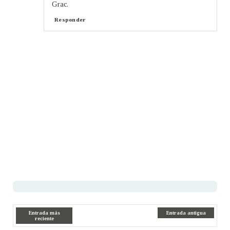
Grac.
Responder
Entrada más
Entrada antigua
reciente