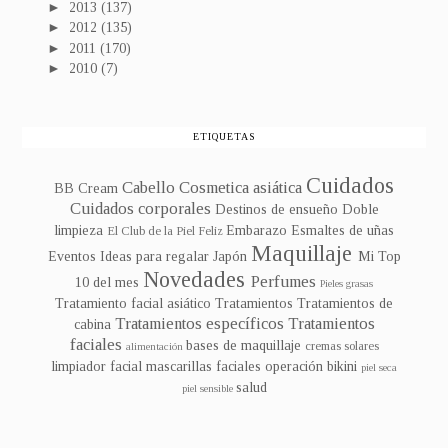
►
2013
(137)
►
2012
(135)
►
2011
(170)
►
2010
(7)
ETIQUETAS
Cuidados
Cabello
Cosmetica asiática
BB Cream
Cuidados corporales
Destinos de ensueño
Doble
limpieza
Embarazo
Esmaltes de uñas
El Club de la Piel Feliz
Maquillaje
Eventos
Ideas para regalar
Japón
Mi Top
Novedades
Perfumes
10 del mes
Pieles grasas
Tratamiento facial asiático
Tratamientos
Tratamientos de
Tratamientos específicos
Tratamientos
cabina
faciales
bases de maquillaje
cremas solares
alimentación
limpiador facial
mascarillas faciales
operación bikini
piel seca
salud
piel sensible