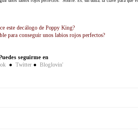
uir unos labios rojos perfectos: "Sonríe. Es, sin duda, la clave para que e
ece este decálogo de Poppy King?
ible para conseguir unos labios rojos perfectos?
Puedes seguirme en
ook
●
Twitter
●
Bloglovin'