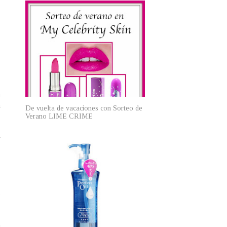
n
n
De vuelta de vacaciones con Sorteo de
Verano LIME CRIME
y
o
s
e