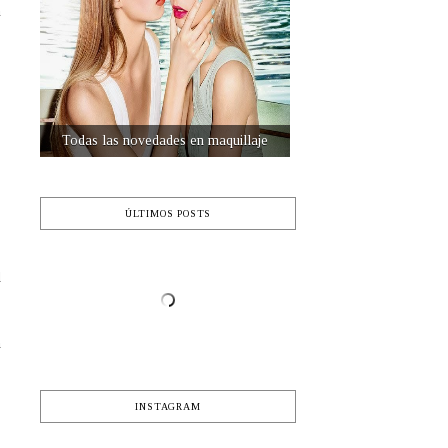
n
s
Destinos de viaje
s
ÚLTIMOS POSTS
d
a
INSTAGRAM