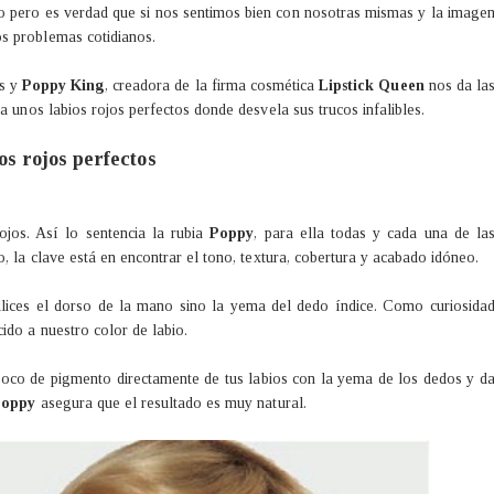
o pero es verdad que si nos sentimos bien con nosotras mismas y la image
s problemas cotidianos.
as y
Poppy King
, creadora de la firma cosmética
Lipstick Queen
nos da la
a unos labios rojos perfectos donde desvela sus trucos infalibles.
os rojos perfectos
ojos. Así lo sentencia la rubia
Poppy
, para ella todas y cada una de la
, la clave está en encontrar el tono, textura, cobertura y acabado idóneo.
ilices el dorso de la mano sino la yema del dedo índice. Como curiosida
ido a nuestro color de labio.
poco de pigmento directamente de tus labios con la yema de los dedos y d
Poppy
asegura que el resultado es muy natural.