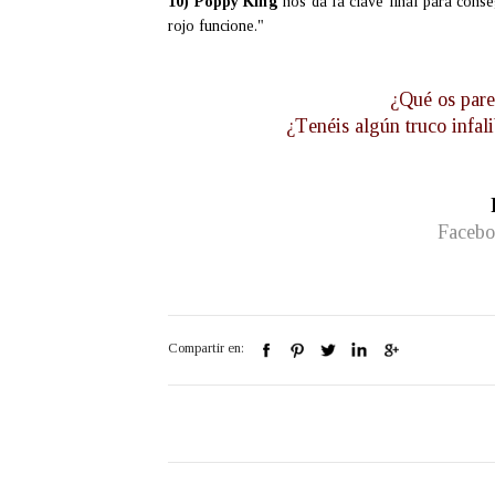
10)
Poppy King
nos da la clave final para conseg
rojo funcione."
¿Qué os par
¿Tenéis algún truco infal
Faceb
Compartir en: