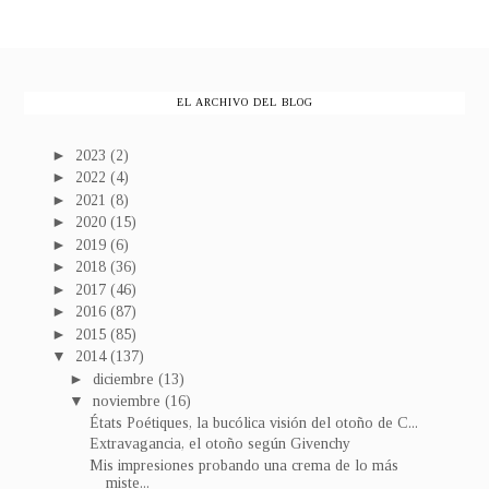
EL ARCHIVO DEL BLOG
►
2023
(2)
►
2022
(4)
►
2021
(8)
►
2020
(15)
►
2019
(6)
►
2018
(36)
►
2017
(46)
►
2016
(87)
►
2015
(85)
▼
2014
(137)
►
diciembre
(13)
▼
noviembre
(16)
États Poétiques, la bucólica visión del otoño de C...
Extravagancia, el otoño según Givenchy
Mis impresiones probando una crema de lo más
miste...