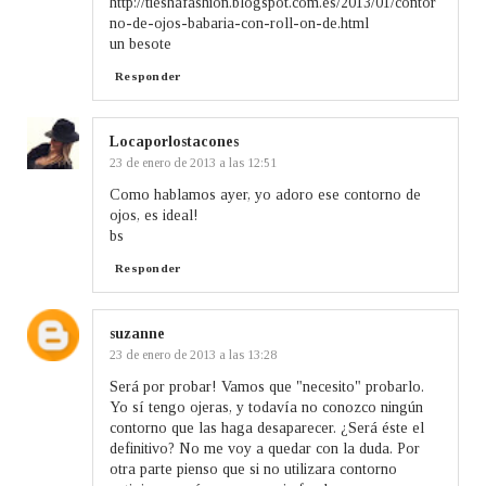
http://tieshafashion.blogspot.com.es/2013/01/contor
no-de-ojos-babaria-con-roll-on-de.html
un besote
Responder
Locaporlostacones
23 de enero de 2013 a las 12:51
Como hablamos ayer, yo adoro ese contorno de
ojos, es ideal!
bs
Responder
suzanne
23 de enero de 2013 a las 13:28
Será por probar! Vamos que "necesito" probarlo.
Yo sí tengo ojeras, y todavía no conozco ningún
contorno que las haga desaparecer. ¿Será éste el
definitivo? No me voy a quedar con la duda. Por
otra parte pienso que si no utilizara contorno