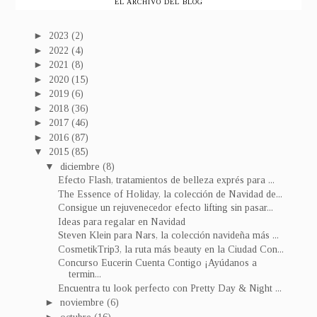
EL ARCHIVO DEL BLOG
►
2023
(2)
►
2022
(4)
►
2021
(8)
►
2020
(15)
►
2019
(6)
►
2018
(36)
►
2017
(46)
►
2016
(87)
▼
2015
(85)
▼
diciembre
(8)
Efecto Flash, tratamientos de belleza exprés para ...
The Essence of Holiday, la colección de Navidad de...
Consigue un rejuvenecedor efecto lifting sin pasar...
Ideas para regalar en Navidad
Steven Klein para Nars, la colección navideña más ...
CosmetikTrip3, la ruta más beauty en la Ciudad Con...
Concurso Eucerin Cuenta Contigo ¡Ayúdanos a
termin...
Encuentra tu look perfecto con Pretty Day & Night ...
►
noviembre
(6)
►