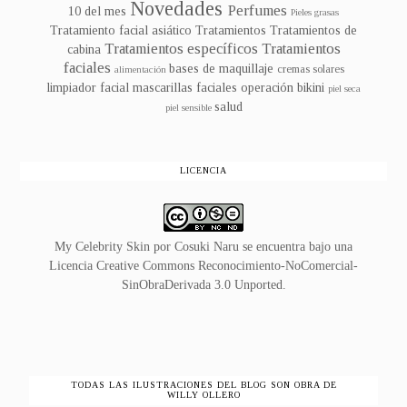
Novedades
Perfumes
10 del mes
Pieles grasas
Tratamiento facial asiático
Tratamientos
Tratamientos de
Tratamientos específicos
Tratamientos
cabina
faciales
bases de maquillaje
cremas solares
alimentación
limpiador facial
mascarillas faciales
operación bikini
piel seca
salud
piel sensible
LICENCIA
My Celebrity Skin
por
Cosuki Naru
se encuentra bajo una
Licencia
Creative Commons Reconocimiento-NoComercial-
SinObraDerivada 3.0 Unported
.
TODAS LAS ILUSTRACIONES DEL BLOG SON OBRA DE
WILLY OLLERO